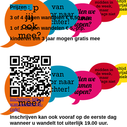
Prijzen :
3 of 4 dagen wandelen € 6,50 p.p.
1 of 2 dagen wandelen
€ 5,-p.p.
kinderen t/m 3 jaar mogen gratis mee
Inschrijven: klik of
scan via deze QR-
code!
Inschrijven kan ook vooraf op de eerste dag
wanneer u wandelt tot uiterlijk 19.00 uur.