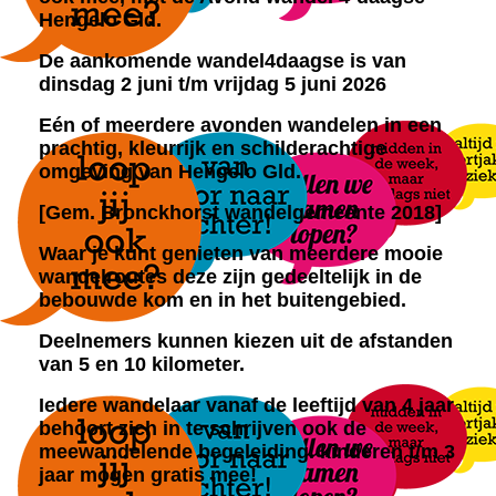
Hengelo Gld.
De aankomende wandel4daagse is van
dinsdag 2 juni t/m vrijdag 5 juni 2026
Eén of meerdere avonden wandelen in een
prachtig, kleurrijk en schilderachtige
omgeving van Hengelo Gld.
[Gem. Bronckhorst wandelgemeente 2018]
Waar je kunt genieten van meerdere mooie
wandelroutes
deze zijn gedeeltelijk in de
bebouwde kom en in het buitengebied.
Deelnemers kunnen kiezen uit de afstanden
van 5 en 10 kilometer.
Iedere wandelaar vanaf de leeftijd van 4 jaar
behoort zich in te schrijven ook de
meewandelende begeleiding. kinderen t/m 3
jaar mogen gratis mee!