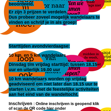
beoordeeld.
Er zijn 3 prijzen te verdelen.
Dus probeer zoveel mogelijk wandelaars te
vinden en schrijf je in als groep!
Starttijden avondvierdaagse:
10 km. en 5 km wandelaars
Dinsdag t/m vrijdag starttijd: tussen 18.15
uur en uiterlijk 19.00 uur
10 km wandelaars worden op vrijdag
geadviseerd om niet later dan 18.15 uur te
starten i.v.m. met de feestelijke activiteiten
aan het eind van de wandeltocht.
Inschrijven
: Online inschrijven is geopend klik
of scan de QR code hier onder