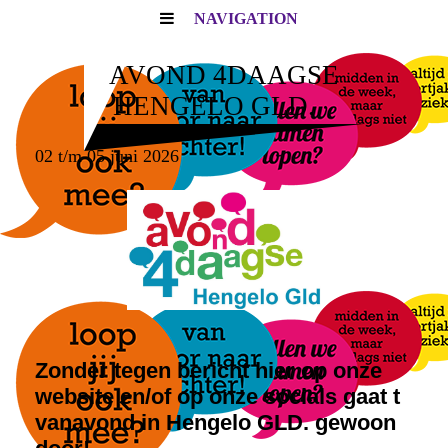
NAVIGATION
AVOND 4DAAGSE
HENGELO GLD.
02 t/m 05 juni 2026
Zonder tegen bericht hier op onze
website en/of op onze socials gaat t
vanavond in Hengelo GLD. gewoon