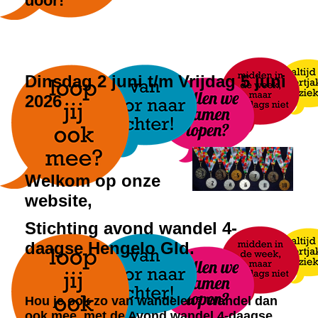
door!
Dinsdag 2 juni t/m Vrijdag 5 juni
2026
Welkom op onze
website,
Stichting avond wandel 4-
daagse Hengelo Gld.
Hou je ook zo van wandelen? Wandel dan
ook mee, met de Avond wandel 4-daagse