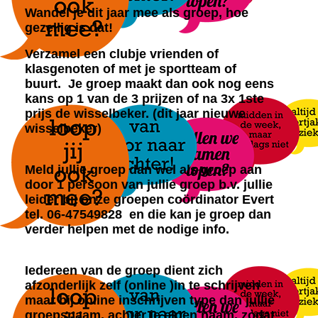
Wandel je dit jaar mee als groep, hoe
gezellig is dat!
Verzamel een clubje vrienden of
klasgenoten of met je sportteam of
buurt. Je groep maakt dan ook nog eens
kans op 1 van de 3 prijzen of na 3x 1ste
prijs de wisselbeker. (dit jaar nieuwe
wisselbeker)
Meld jullie groep dan wel als groep aan
door 1 persoon van jullie groep b.v. jullie
leider bij onze groepen coördinator Evert
tel. 06-47549828 en die kan je groep dan
verder helpen met de nodige info.
Iedereen van de groep dient zich
afzonderlijk zelf (online )in te schrijven
maar bij online inschrijven type dan jullie
groepsnaam, achter je eigen naam, zodat