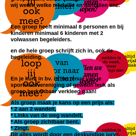
wij weten welke medaille en aantallen enz.
Een groep heeft minimaal 8 personen en bij
kinderen minimaal 6 kinderen met 2
volwassen begeleiders.
en de hele groep schrijft zich in, ook de
begeleiding.
En je kunt in bv. in het tenue van je
sportclub/vereniging of gewoon leuk als
groep herkenbaar verkleed gaan!
Als groep maak je kans op een prijs als:
* 2 aan 2 wandelt,
* Links van de weg wandelt,
* Als groep zichtbaar bent,
* Zingt.
Dit alles wordt door een deskundige jury